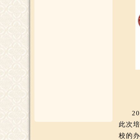
2
此次
校的