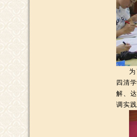
为
四清学
解、
调实