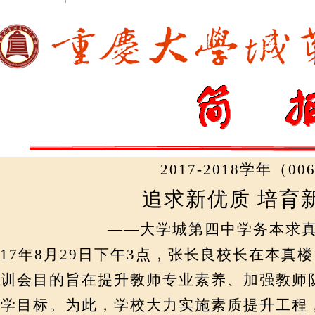
2017-2018
学年（
00
追求新优质
培育
——大学城第四中学务本求
017
年
8
月
29
日下午
3
点，张长良校长在本真楼
培训会目的旨在提升教师专业素养、加强教师
办学目标。为此，学校大力实施素质提升工程