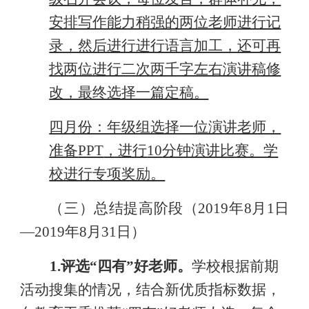
安排写作能力稍强的两位老师进行记
录，然后进行进行语言加工，还可再
找两位进行二次两千字左右演讲稿修
改，最终选择一篇定稿。
四月份：年级组选择一位演讲老师，
准备
PPT
，进行
10
分钟演讲比赛。学
校进行专项奖励。
（三）总结提高阶段（
201
9
年
8
月
1
日
—201
9
年
8
月
31
日）
1.
评选
“
四有
”
好老师。
学校根据前期
活动搜集的情况，结合新优质指标数据，