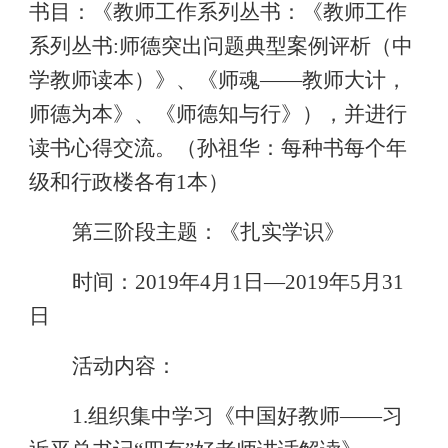
书目：《教师工作系列丛书：《教师工作
系列丛书
:
师德突出问题典型案例评析（中
学教师读本）》、《师魂
——
教师大计，
师德为本》、《师德知与行》），并进行
读书心得交流。（孙祖华：每种书每个年
级和行政楼各有
1
本）
第三阶段主题：《扎实学识》
时间：
201
9
年
4
月
1
日
—
2019
年
5
月
31
日
活动内容：
1.
组织集中学习《中国好教师——习