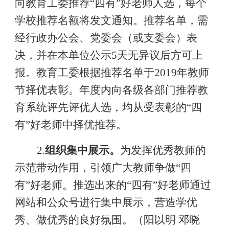
向教育工委推荐
“
四有
”
好老师人选，每个
学校推荐名额将发文通知
。推荐名单，需
经行政办公会、党委会（或支委会）表
决，并在本单位公示
5
天无异议后方可上
报。
教育工委根据推荐名单于
2019
年教师
节
择优表彰。年度内向各级各部门推荐教
育系统评先评优人选，
均从受表彰的
“
四
有
”
好老师中择优推荐。
2.
组织集中展示。
为
发挥优秀教师的
示范带动作用，引领广大教师争做“四
有”好老师。推选出来的“四有”好老师通过
网站和公众号进行集中展示，营造学优
秀、做优秀的良好氛围。（阳以明
邓晓