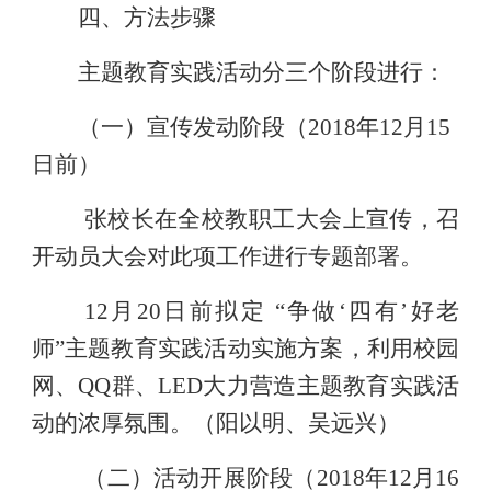
四、方法步骤
主题教育实践活动分三个阶段进行：
（一）宣传发动阶段（
201
8
年
12
月
15
日前）
张校长在全校教职工大会上宣传，召
开动员大会对此项工作进行专题部署。
12
月
20
日
前拟定
“
争做
‘
四有
’
好老
师
”
主题教育实践活动实施方案，利用校园
网、
QQ
群、
LED
大力营造主题教育实践活
动的浓厚氛围。（阳以明、吴远兴）
（二）活动开展阶段（
201
8
年
12
月
16