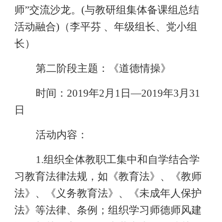
师
”
交流沙龙。
(
与教研组集体备课组总结
活动融合
)
（李平芬
、年级组长、党小组
长）
第二阶段主题：《道德情操》
时间：
201
9
年
2
月
1
日
—
2019
年
3
月
31
日
活动内容：
1.
组织全体教职工集中和自学结合学
习教育法律法规，如《教育法》、《教师
法》、《义务教育法》、《未成年人保护
法》等法律、条例；组织学习师德师风建