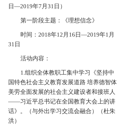
日
—201
9
年
7
月
31
日）
第一阶段主题：《理想信念》
时间：
201
8
年
12
月
16
日
—
2019
年
1
月
31
日
活动内容：
1.
组织全体教职工集中学习《坚持中
国特色社会主义教育发展道路
培养德智体
美劳全面发展的社会主义建设者和接班人
——
习近平总书记在全国教育大会上的讲
话》。（与外出学习交流会融合）（杜朱
洪）