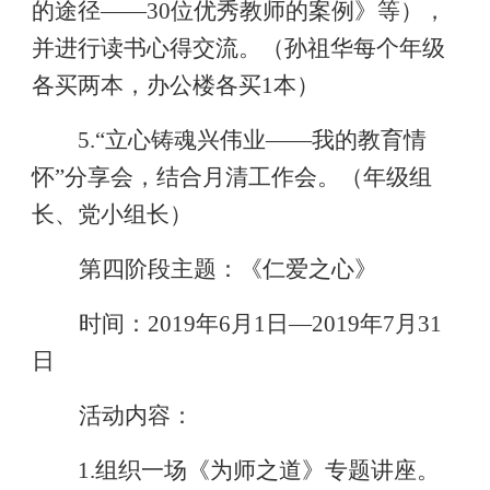
的途径
——30
位优秀教师的案例》等），
并进行读书心得交流。（孙祖华每个年级
各买两本，办公楼各买
1
本）
5.
“立心铸魂兴伟业——我的教育情
怀”分享会，结合月清工作会。（年级组
长、党小组长）
第四阶段主题：《仁爱之心》
时间：
201
9
年
6
月
1
日
—
2019
年
7
月
31
日
活动内容：
1.
组织一场《为师之道》专题讲座。