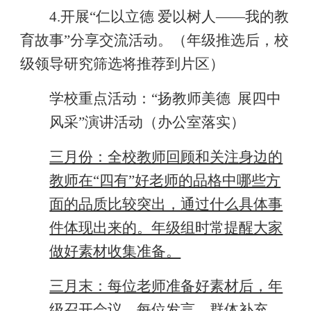
4.
开展
“
仁以立德
爱以树人
——
我的教
育故事
”
分享交流活动。（年级推选后，校
级领导研究筛选将推荐到片区）
学校重点活动：“扬教师美德
展四中
风采”演讲活动（办公室落实）
三月份：全校教师回顾和关注身边的
教师在“四有”好老师的品格中哪些方
面的品质比较突出，通过什么具体事
件体现出来的。年级组时常提醒大家
做好素材收集准备。
三月末：每位老师准备好素材后，年
级召开会议，每位发言，群体补充，