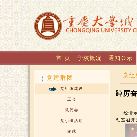
首 页
学校概况
通知公示
党组
党建群团
党组织建设
踔厉
工会
教代会
经请示中
动室召开
党小组活动
转载