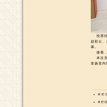
投票
赵彩云、
幕。
接着，学
本次支部
发扬党内
本栏
本栏