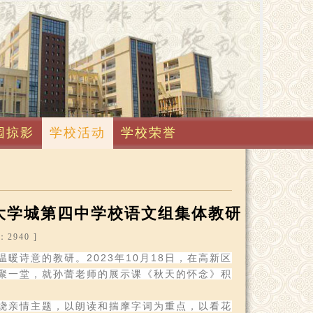
园掠影
学校活动
学校荣誉
大学城第四中学校语文组集体教研
2940 ]
诗意的教研。2023年10月18日，在高新区
聚一堂，就孙蕾老师的展示课《秋天的怀念》积
绕亲情主题，以朗读和揣摩字词为重点，以看花