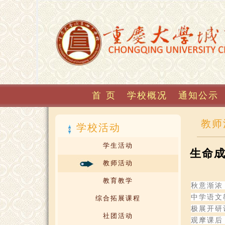
首 页
学校概况
通知公示
教师
学校活动
学生活动
生命
教师活动
教育教学
秋意渐浓
中学语文
综合拓展课程
极展开研
社团活动
观摩课后