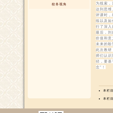
为线索，
校务视角
达到思维
评课时，
练以及如
行了深入
最后，刘
价值和意
未来的盼
此次教研
师们认识
径，要基
念”！
本栏
本栏