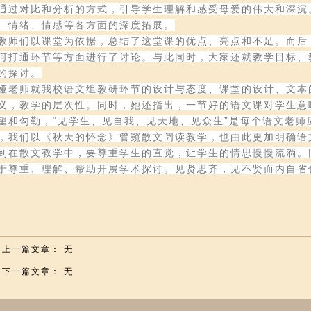
通过对比和分析的方式，引导学生理解和感受母爱的伟大和深沉
、情绪、情感等各方面的深度拓展。
教师们以课堂为依据，总结了这堂课的优点、亮点和不足。而后
何打通环节等方面进行了讨论。与此同时，大家还就教学目标、
的探讨。
娅老师就我校语文组教研环节的设计与态度、课堂的设计、文本
义，教学的层次性。同时，她还指出，一节好的语文课对学生意
望和勾勒，“见学生、见自我、见天地、见众生”是每个语文老师
，我们以《秋天的怀念》管窥散文阅读教学，也由此更加明确语
到在散文教学中，要尊重学生的直觉，让学生的情思慢慢流淌。
于尊重、理解、帮助开展学术探讨。见贤思齐，见不贤而内自省
目上一篇文章： 无
目下一篇文章： 无