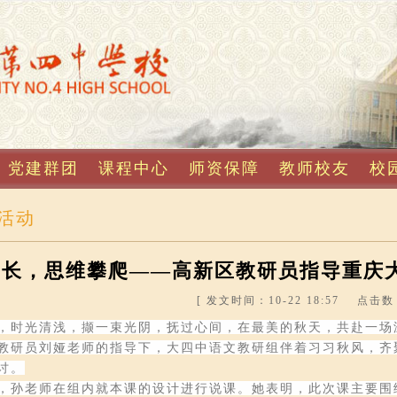
党建群团
课程中心
师资保障
教师校友
校
活动
成长，思维攀爬——高新区教研员指导重庆
[ 发文时间：10-22 18:57 点击数：
，时光清浅，撷一束光阴，抚过心间，在最美的秋天，共赴一场温暖
教研员刘娅老师的指导下，大四中语文教研组伴着习习秋风，齐
讨。
，孙老师在组内就本课的设计进行说课。她表明，此次课主要围