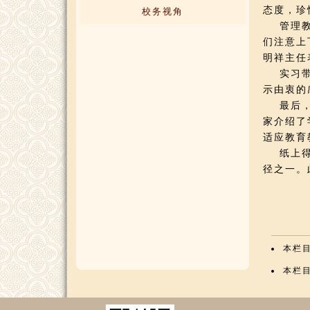
态度，珍
校务视角
管理教务
们注意上
明祥主任
实习带队
示由衷的
最后，大
家介绍了
适应教育
纸上得来
径之一。
本栏
本栏