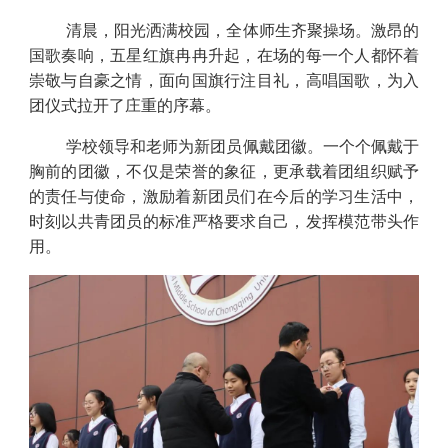
清晨，阳光洒满校园，全体师生齐聚操场。激昂的
国歌奏响，五星红旗冉冉升起，在场的每一个人都怀着
崇敬与自豪之情，面向国旗行注目礼，高唱国歌，为入
团仪式拉开了庄重的序幕。
学校领导和老师为新团员佩戴团徽。一个个佩戴于
胸前的团徽，不仅是荣誉的象征，更承载着团组织赋予
的责任与使命，激励着新团员们在今后的学习生活中，
时刻以共青团员的标准严格要求自己，发挥模范带头作
用。