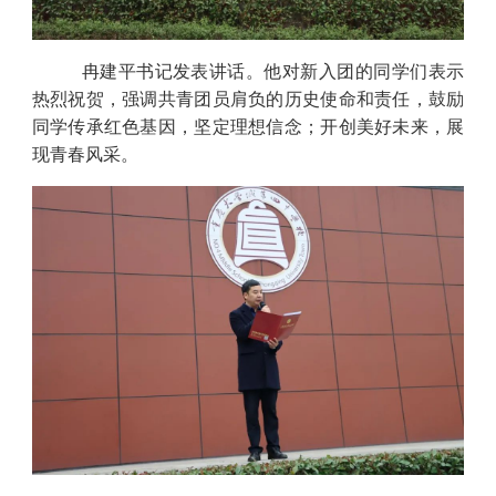
冉建平书记发表讲话。他对新入团的同学们表示
热烈祝贺，强调共青团员肩负的历史使命和责任，鼓励
同学传承红色基因，坚定理想信念；开创美好未来，展
现青春风采。