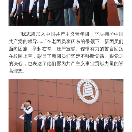
“我志愿加入中国共产主义青年团，坚决拥护中国
共产党的领导……”在老团员李庆东的带领下，新团员们
面向团旗，举起右拳，庄严宣誓。铿锵有力的誓言回荡
在校园上空，彰显了新团员们坚定不移听党话、跟党走
的决心，也表达了他们愿为共产主义事业贡献力量的崇
高理想。