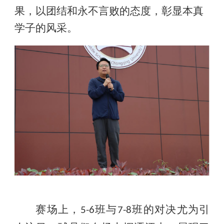
果，以团结和永不言败的态度，彰显本真
学子的风采。
赛场上，
班与
班的对决尤为引
5-6
7-8